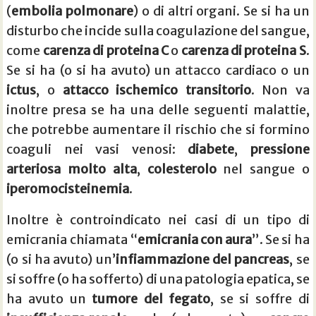
(
embolia polmonare
) o di altri organi. Se si ha un
disturbo che incide sulla coagulazione del sangue,
come
carenza di proteina C
o
carenza di proteina S
.
Se si ha (o si ha avuto) un attacco cardiaco o un
ictus
, o
attacco ischemico transitorio
. Non va
inoltre presa se ha una delle seguenti malattie,
che potrebbe aumentare il rischio che si formino
coaguli nei vasi venosi:
diabete
,
pressione
arteriosa molto alta
,
colesterolo
nel sangue o
iperomocisteinemia
.
Inoltre è controindicato nei casi di un tipo di
emicrania chiamata “
emicrania con aura
”. Se si ha
(o si ha avuto) un’
infiammazione del pancreas
, se
si soffre (o ha sofferto) di una patologia epatica, se
ha avuto un
tumore del fegato
, se si soffre di