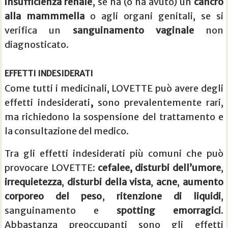
insufficienza renale
, se ha (o ha avuto) un
cancro
alla mammmella
o agli organi genitali, se si
verifica un
sanguinamento vaginale
non
diagnosticato.
EFFETTI INDESIDERATI
Come tutti i medicinali, LOVETTE può avere degli
effetti indesiderati
,
sono prevalentemente rari,
ma richiedono la sospensione del trattamento e
la consultazione del medico.
Tra gli effetti indesiderati più comuni che può
provocare LOVETTE:
cefalee,
disturbi dell’umore
,
irrequietezza
,
disturbi della vista
,
acne
,
aumento
corporeo del peso
,
ritenzione di liquidi
,
sanguinamento e
spotting emorragici
.
Abbastanza preoccupanti sono gli effetti