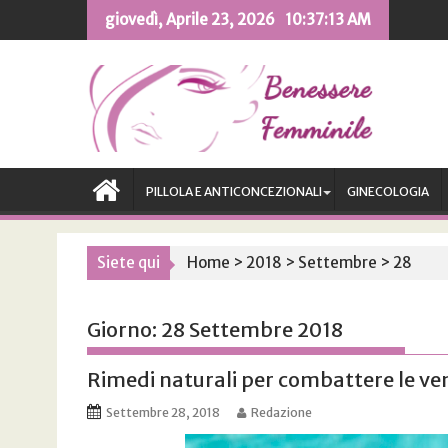
Skip
giovedì, Aprile 23, 2026
10:37:14 AM
to
content
PILLOLA E ANTICONCEZIONALI
GINECOLOGIA
Siete qui
Home
>
2018
>
Settembre
>
28
Giorno:
28 Settembre 2018
Rimedi naturali per combattere le ve
Settembre 28, 2018
Redazione