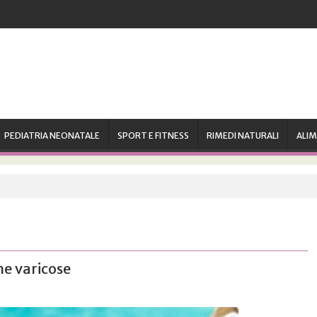
PEDIATRIA NEONATALE
SPORT E FITNESS
RIMEDI NATURALI
ALI
ne varicose