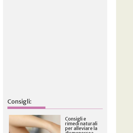
Consigli:
Consigli e
rimedi naturali
per alleviare la
dismenorrea