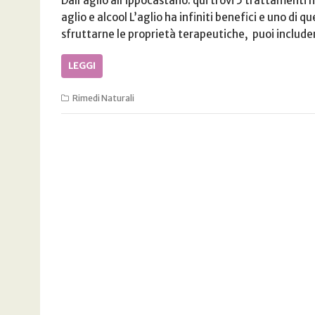
Dall’aglio all’ippocastano: qui trovi 5 trattamenti 
aglio e alcool L’aglio ha infiniti benefici e uno di q
sfruttarne le proprietà terapeutiche, puoi include
LEGGI
Rimedi Naturali