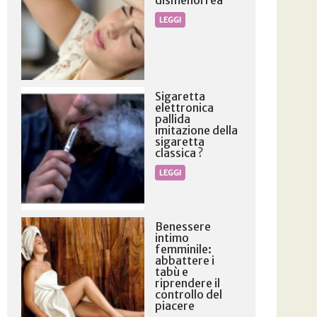
LEGGI
Sigaretta
elettronica
pallida
imitazione della
sigaretta
classica ?
LEGGI
Benessere
intimo
femminile:
abbattere i
tabù e
riprendere il
controllo del
piacere