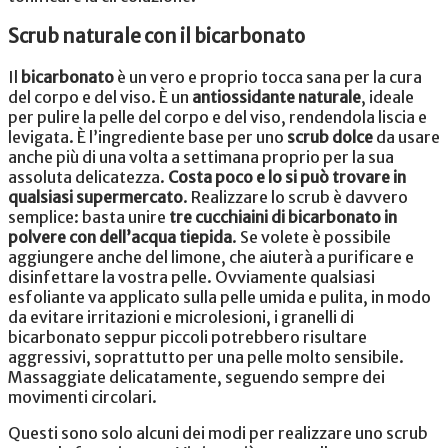
Scrub naturale con il bicarbonato
Il
bicarbonato
è un vero e proprio tocca sana per la cura
del corpo e del viso. È un
antiossidante naturale
, ideale
per pulire la pelle del corpo e del viso, rendendola liscia e
levigata. È l’ingrediente base per uno
scrub dolce
da usare
anche più di una volta a settimana proprio per la sua
assoluta delicatezza.
Costa poco e lo si può trovare in
qualsiasi supermercato
. Realizzare lo scrub è davvero
semplice: basta unire
tre cucchiaini di bicarbonato in
polvere
con dell’acqua tiepida
. Se volete è possibile
aggiungere anche del limone, che aiuterà a purificare e
disinfettare la vostra pelle. Ovviamente qualsiasi
esfoliante va applicato sulla pelle umida e pulita, in modo
da evitare irritazioni e microlesioni, i granelli di
bicarbonato seppur piccoli potrebbero risultare
aggressivi, soprattutto per una pelle molto sensibile.
Massaggiate delicatamente, seguendo sempre dei
movimenti circolari.
Questi sono solo alcuni dei modi per realizzare uno scrub