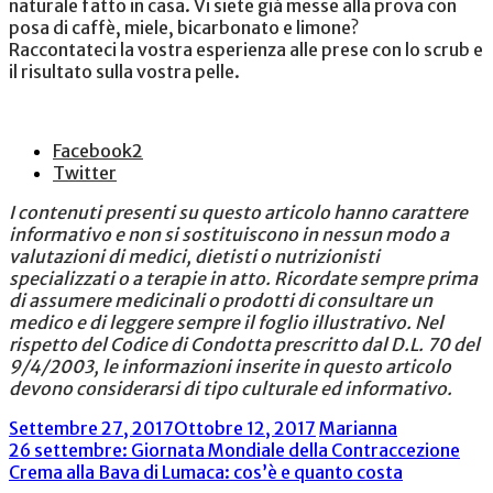
naturale fatto in casa. Vi siete già messe alla prova con
posa di caffè, miele, bicarbonato e limone?
Raccontateci la vostra esperienza alle prese con lo scrub e
il risultato sulla vostra pelle.
Facebook
2
Twitter
I contenuti presenti su questo articolo hanno carattere
informativo e non si sostituiscono in nessun modo a
valutazioni di medici, dietisti o nutrizionisti
specializzati o a terapie in atto. Ricordate sempre prima
di assumere medicinali o prodotti di consultare un
medico e di leggere sempre il foglio illustrativo. Nel
rispetto del Codice di Condotta prescritto dal D.L. 70 del
9/4/2003, le informazioni inserite in questo articolo
devono considerarsi di tipo culturale ed informativo.
Settembre 27, 2017
Ottobre 12, 2017
Marianna
Navigazione
26 settembre: Giornata Mondiale della Contraccezione
Crema alla Bava di Lumaca: cos’è e quanto costa
articoli