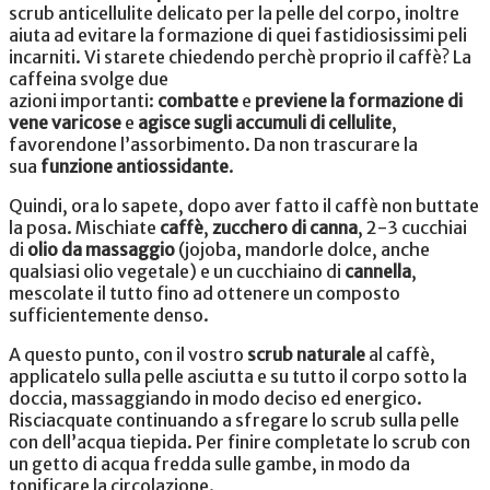
scrub anticellulite delicato per la pelle del corpo, inoltre
aiuta ad evitare la formazione di quei fastidiosissimi peli
incarniti. Vi starete chiedendo perchè proprio il caffè? L
a
caffeina svolge due
azioni importanti:
combatte
e
previene la formazione di
vene varicose
e
agisce sugli accumuli di cellulite
,
favorendone l’assorbimento. Da non trascurare la
sua
funzione antiossidante
.
Quindi, ora lo sapete, dopo aver fatto il caffè non buttate
la posa. Mischiate
caffè
,
zucchero di canna
, 2-3 cucchiai
di
olio da massaggio
(jojoba, mandorle dolce, anche
qualsiasi olio vegetale) e un cucchiaino di
cannella
,
mescolate il tutto fino ad ottenere un composto
sufficientemente denso.
A questo punto, con il vostro
scrub naturale
al caffè,
applicatelo sulla pelle asciutta e su tutto il corpo sotto la
doccia, massaggiando in modo deciso ed energico.
Risciacquate continuando a sfregare lo scrub sulla pelle
con dell’acqua tiepida. Per finire completate lo scrub con
un getto di acqua fredda sulle gambe, in modo da
tonificare la circolazione.