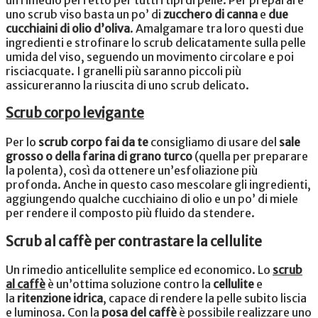
uno scrub viso basta un po’ di
zucchero di canna
e
due
cucchiaini di olio d’oliva
. Amalgamare
tra loro questi due
ingredienti e strofinare lo scrub delicatamente sulla pelle
umida del viso, seguendo un movimento circolare e poi
risciacquate. I granelli più saranno piccoli più
assicureranno la riuscita di uno scrub delicato.
Scrub corpo levigante
Per lo
scrub corpo fai da te
consigliamo di usare del
sale
grosso o della farina di grano turco
(quella per preparare
la polenta), così da ottenere un’esfoliazione più
profonda. Anche in questo caso mescolare gli ingredienti,
aggiungendo qualche cucchiaino di olio e un po’ di miele
per rendere il composto più fluido da stendere.
Scrub al caffè per contrastare la cellulite
Un rimedio anticellulite semplice ed economico. Lo
scrub
al caffè
è un’ottima soluzione contro la
cellulite
e
la
ritenzione idrica
, capace di rendere la pelle subito liscia
e luminosa. Con la
posa del caffè
è possibile realizzare uno