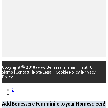
Copyright © 2018
www.BenessereFemminile.it
|
Chi
Siamo
|
Contatti
|
Note Legali
|
Cookie Policy
|
Privacy
Policy
2
Add Benessere Femminile to your Homescreen!