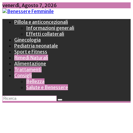
Skip
venerdì, Agosto 7, 2026
to
content
Pillola e anticoncezionali
Informazioni generali
Effetti collaterali
Ginecologia
Pediatria neonatale
Sport e Fitness
Rimedi Naturali
Alimentazione
Trattamenti
Consigli
Bellezza
Salute e Benessere