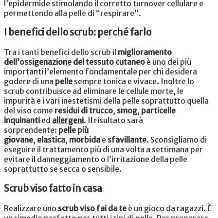
l’epidermide stimolando il corretto turnover cellulare e
permettendo alla
pelle di “respirare”.
I benefici dello scrub: perché farlo
Tra i tanti benefici dello scrub il
miglioramento
dell’ossigenazione del tessuto cutaneo
è uno dei più
importanti l’elemento fondamentale per chi desidera
godere di una
pelle
sempre tonica e vivace. Inoltre lo
scrub contribuisce ad eliminare le cellule morte, le
impurità e i vari inestetismi della pelle soprattutto quella
del viso come
residui di trucco
,
smog
,
particelle
inquinanti
ed
allergeni
.
Il risultato sarà
sorprendente:
pelle più
giovane
,
elastica
,
morbida
e
sfavillante
. Sconsigliamo di
eseguire il trattamento più di una volta a settimana per
evitare il danneggiamento o l’irritazione della pelle
soprattutto se secca o sensibile.
Scrub viso fatto in casa
Realizzare uno
scrub viso fai da te
è un gioco da ragazzi. È
un rimedio perfetto per tutti i tipi di pelle. Per preparare